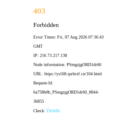
🍑
蜜桃影视
· 甜心 ·
首页
电影
剧集
综艺
动漫
短剧
🍑 甜
💗 今日甜蜜荐
邂逅
蜜桃
般的甜蜜光影
蜜桃影视，如蜜桃般甜蜜多汁。海量电影、剧集、
短剧、动漫，4K极清，每日更新，每一帧都是粉色
的心动瞬间。
🎬 4K 蓝光
🍑 2026 甜蜜季
💗 专属蜜桃片库